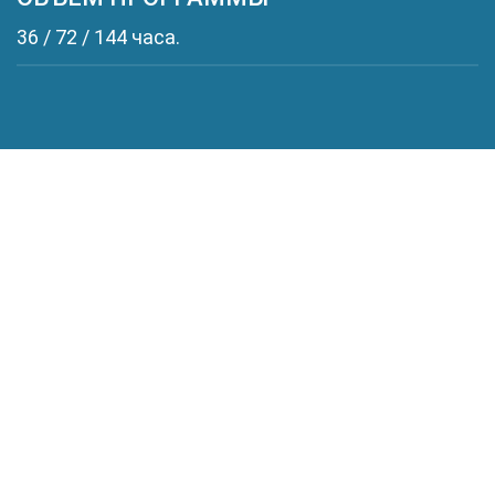
36 / 72 / 144 часа.
ПРЕИМУЩЕСТВА
ДИСТАНЦИОННОГО
ОБУЧЕНИЯ
В АНО ДПО "ВАМО"