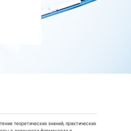
тение теоретических знаний, практических
боты в должности фармацевта в